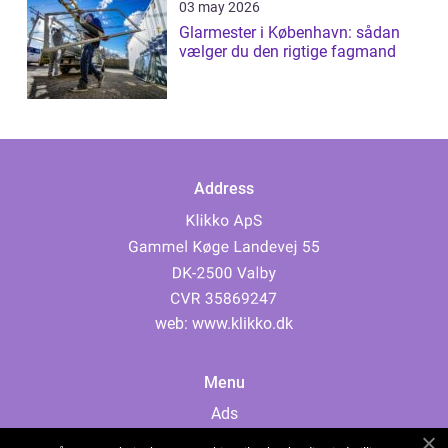
03 may 2026
Glarmester i København: sådan
vælger du den rigtige fagmand
Address
web:
www.klikko.dk
Menu
Ads
About Us