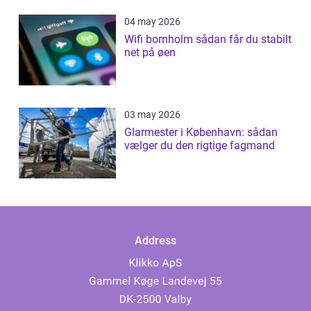
04 may 2026
Wifi bornholm sådan får du stabilt
net på øen
03 may 2026
Glarmester i København: sådan
vælger du den rigtige fagmand
Address