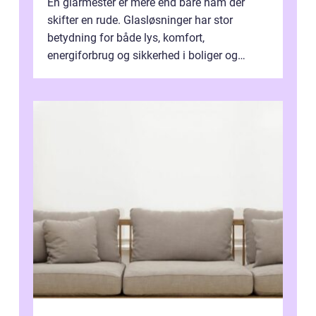
En glarmester er mere end bare ham der
skifter en rude. Glasløsninger har stor
betydning for både lys, komfort,
energiforbrug og sikkerhed i boliger og
butikker. I en by med tæt tra...