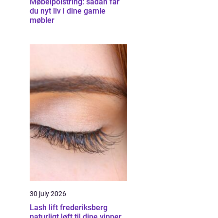
Møbelpolstring: sådan får
du nyt liv i dine gamle
møbler
30 july 2026
Lash lift frederiksberg
naturligt løft til dine vipper