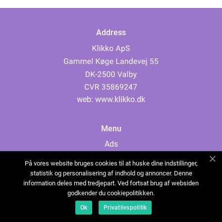
Address
web:
www.klikko.dk
Menu
Ads
About Us
På vores website bruges cookies til at huske dine indstillinger,
Cookies
statistik og personalisering af indhold og annoncer. Denne
information deles med tredjepart. Ved fortsat brug af websiden
Contact
godkender du cookiepolitikken.
Sitemap
Ok
Privatlivspolitik