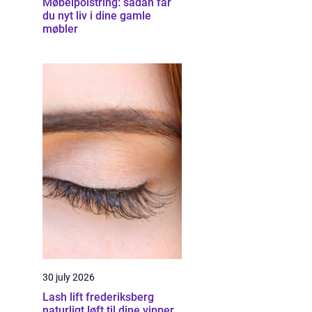
Møbelpolstring: sådan får
du nyt liv i dine gamle
møbler
30 july 2026
Lash lift frederiksberg
naturligt løft til dine vipper