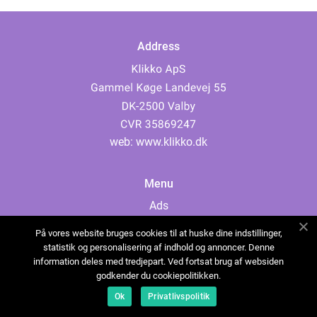
Address
web:
www.klikko.dk
Menu
Ads
About Us
På vores website bruges cookies til at huske dine indstillinger,
Cookies
statistik og personalisering af indhold og annoncer. Denne
information deles med tredjepart. Ved fortsat brug af websiden
Contact
godkender du cookiepolitikken.
Sitemap
Ok
Privatlivspolitik