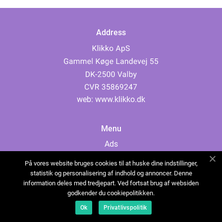
Address
web:
www.klikko.dk
Menu
Ads
About Us
På vores website bruges cookies til at huske dine indstillinger,
Cookies
statistik og personalisering af indhold og annoncer. Denne
information deles med tredjepart. Ved fortsat brug af websiden
Contact
godkender du cookiepolitikken.
Sitemap
Ok
Privatlivspolitik