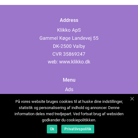
Address
web:
www.klikko.dk
Menu
Ads
About Us
På vores website bruges cookies til at huske dine indstillinger,
Cookies
statistik og personalisering af indhold og annoncer. Denne
information deles med tredjepart. Ved fortsat brug af websiden
Contact
godkender du cookiepolitikken.
Sitemap
Ok
Privatlivspolitik