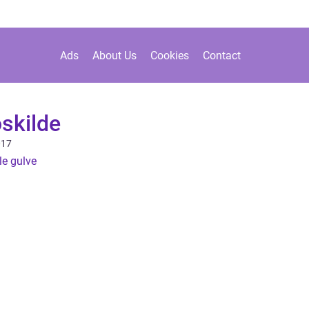
Ads
About Us
Cookies
Contact
oskilde
017
le gulve