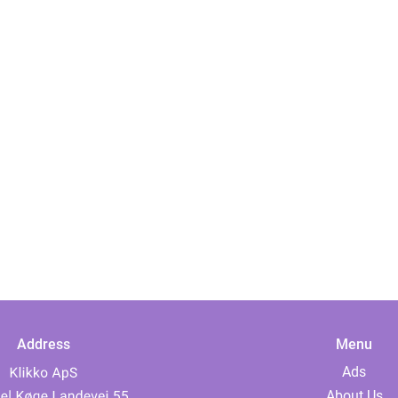
Address
Menu
Ads
About Us