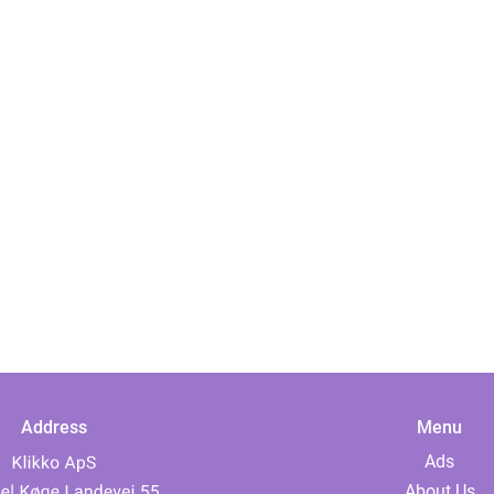
Address
Menu
Ads
About Us