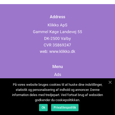
Address
web:
www.klikko.dk
Menu
Ads
About Us
På vores website bruges cookies til at huske dine indstillinger,
Cookies
statistik og personalisering af indhold og annoncer. Denne
information deles med tredjepart. Ved fortsat brug af websiden
Contact
godkender du cookiepolitikken.
Sitemap
Ok
Privatlivspolitik