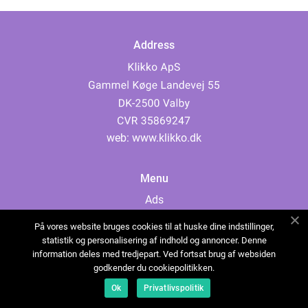
Address
web:
www.klikko.dk
Menu
Ads
About Us
På vores website bruges cookies til at huske dine indstillinger,
Cookies
statistik og personalisering af indhold og annoncer. Denne
information deles med tredjepart. Ved fortsat brug af websiden
Contact
godkender du cookiepolitikken.
Sitemap
Ok
Privatlivspolitik