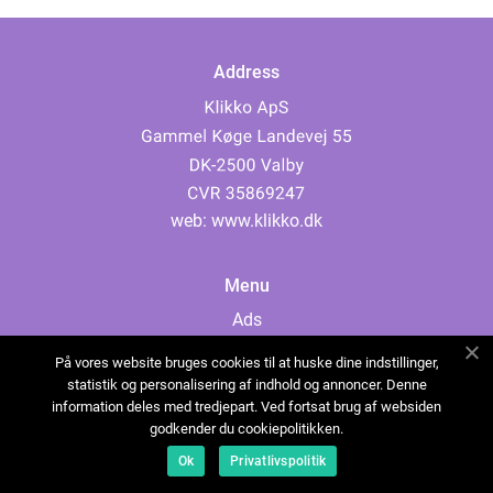
Address
web:
www.klikko.dk
Menu
Ads
About Us
På vores website bruges cookies til at huske dine indstillinger,
Cookies
statistik og personalisering af indhold og annoncer. Denne
information deles med tredjepart. Ved fortsat brug af websiden
Contact
godkender du cookiepolitikken.
Sitemap
Ok
Privatlivspolitik