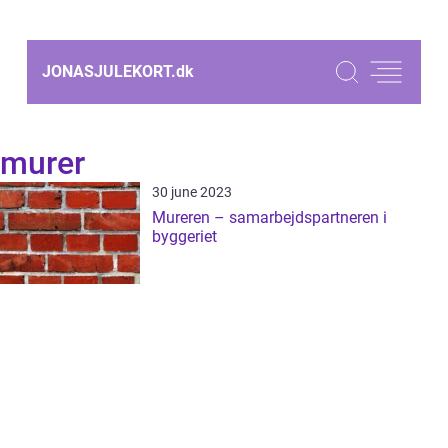
JONASJULEKORT.
dk
murer
30 june 2023
Mureren – samarbejdspartneren i
byggeriet