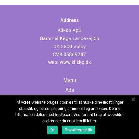
Address
web:
www.klikko.dk
Menu
Ads
About Us
På vores website bruges cookies til at huske dine indstillinger,
Cookies
statistik og personalisering af indhold og annoncer. Denne
information deles med tredjepart. Ved fortsat brug af websiden
Contact
godkender du cookiepolitikken.
Sitemap
Ok
Privatlivspolitik