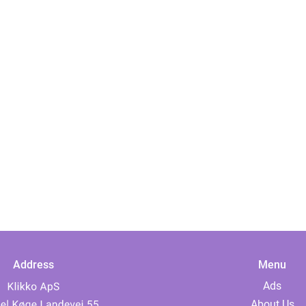
Address
Menu
Ads
About Us