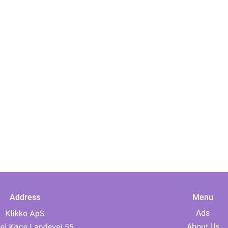
Address
Menu
Ads
About Us