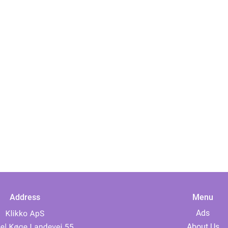
Address
Menu
Ads
About Us