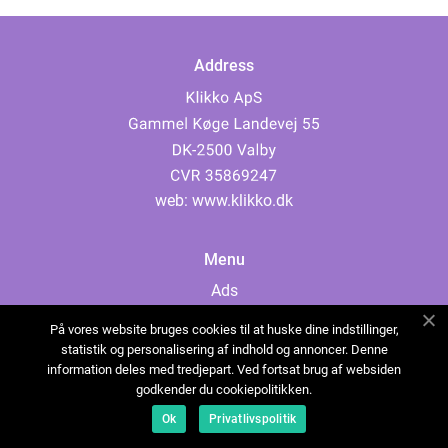
Address
web:
www.klikko.dk
Menu
Ads
About Us
På vores website bruges cookies til at huske dine indstillinger,
Cookies
statistik og personalisering af indhold og annoncer. Denne
information deles med tredjepart. Ved fortsat brug af websiden
Contact
godkender du cookiepolitikken.
Sitemap
Ok
Privatlivspolitik