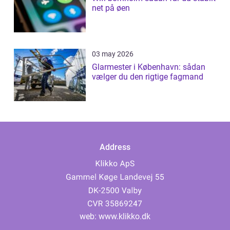
net på øen
03 may 2026
Glarmester i København: sådan
vælger du den rigtige fagmand
Address
web:
www.klikko.dk