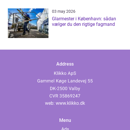
03 may 2026
Glarmester i København: sådan
vælger du den rigtige fagmand
Address
web:
www.klikko.dk
Menu
Ads