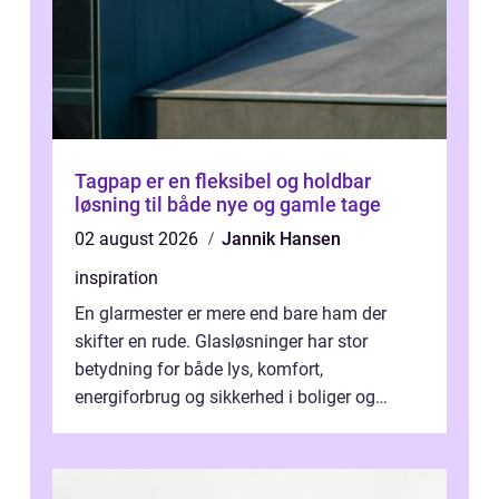
Tagpap er en fleksibel og holdbar
løsning til både nye og gamle tage
02 august 2026
Jannik Hansen
inspiration
En glarmester er mere end bare ham der
skifter en rude. Glasløsninger har stor
betydning for både lys, komfort,
energiforbrug og sikkerhed i boliger og
butikker. I en by med tæt tra...