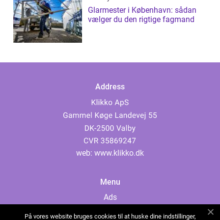
Glarmester i København: sådan
vælger du den rigtige fagmand
Address
web:
www.klikko.dk
Menu
Ads
About Us
På vores website bruges cookies til at huske dine indstillinger,