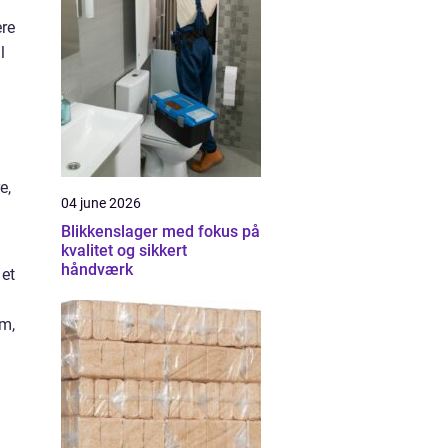
ere
l
e,
04 june 2026
Blikkenslager med fokus på
kvalitet og sikkert
håndværk
 et
em,