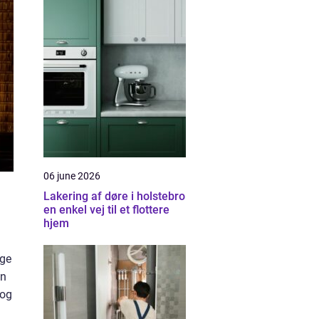
06 june 2026
Lakering af døre i holstebro
en enkel vej til et flottere
hjem
ige
an
 og