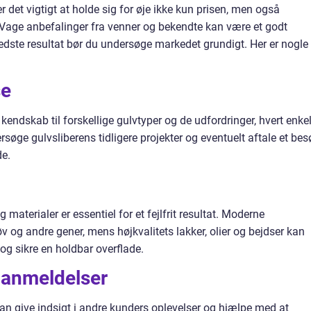
er det vigtigt at holde sig for øje ikke kun prisen, men også
s. Vage anbefalinger fra venner og bekendte kan være et godt
edste resultat bør du undersøge markedet grundigt. Her er nogle
se
 kendskab til forskellige gulvtyper og de udfordringer, hvert enkel
rsøge gulvsliberens tidligere projekter og eventuelt aftale et be
de.
materialer er essentiel for et fejlfrit resultat. Moderne
 og andre gener, mens højkvalitets lakker, olier og bejdser kan
g sikre en holdbar overflade.
 anmeldelser
an give indsigt i andre kunders oplevelser og hjælpe med at