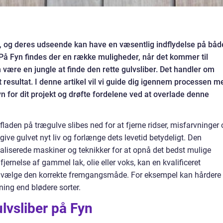
, og deres udseende kan have en væsentlig indflydelse på båd
På Fyn findes der en række muligheder, når det kommer til
n være en jungle at finde den rette gulvsliber. Det handler om
ukt resultat. I denne artikel vil vi guide dig igennem processen m
n for dit projekt og drøfte fordelene ved at overlade denne
rfladen på trægulve slibes ned for at fjerne ridser, misfarvninger
ve gulvet nyt liv og forlænge dets levetid betydeligt. Den
ialiserede maskiner og teknikker for at opnå det bedst mulige
fjernelse af gammel lak, olie eller voks, kan en kvalificeret
 og vælge den korrekte fremgangsmåde. For eksempel kan hårdere
ning end blødere sorter.
ulvsliber på Fyn