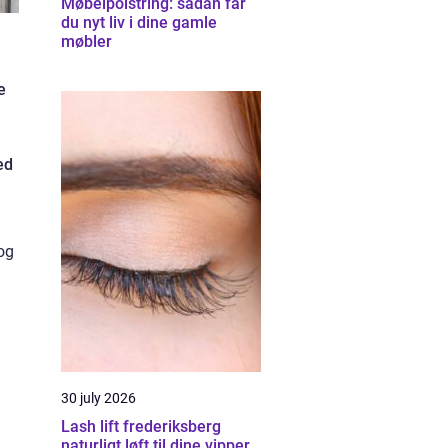
Møbelpolstring: sådan får
du nyt liv i dine gamle
møbler
e
ed
 og
30 july 2026
Lash lift frederiksberg
naturligt løft til dine vipper