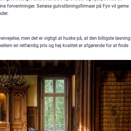
dine forventninger. Seriøse gulvslibningsfirmaer på Fyn vil gerne
nder.
ervejelse, men det er vigtigt at huske på, at den billigste løsning
ellem en retfærdig pris og høj kvalitet er afgørende for at finde