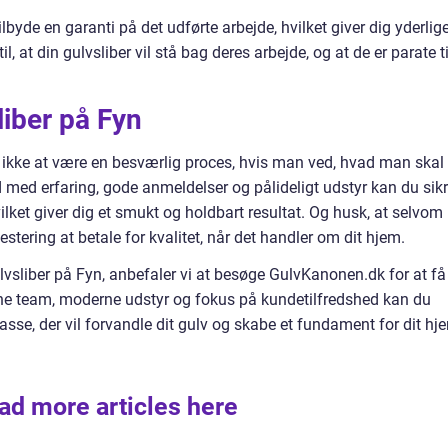
lbyde en garanti på det udførte arbejde, hvilket giver dig yderlig
 til, at din gulvsliber vil stå bag deres arbejde, og at de er parate ti
liber på Fyn
r ikke at være en besværlig proces, hvis man ved, hvad man skal
 med erfaring, gode anmeldelser og pålideligt udstyr kan du sikr
hvilket giver dig et smukt og holdbart resultat. Og husk, at selvom
nvestering at betale for kvalitet, når det handler om dit hjem.
ulvsliber på Fyn, anbefaler vi at besøge GulvKanonen.dk for at få
rne team, moderne udstyr og fokus på kundetilfredshed kan du
lasse, der vil forvandle dit gulv og skabe et fundament for dit hj
ad more articles here