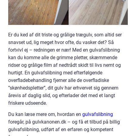
Er du ked af dit triste og grålige trægulv, som altid ser
snavset ud, lig meget hvor ofte, du vasker det? Så
fortvivl ej – redningen er nær! Med en gulvafslibning
kan du komme alle de grimme pletter, skæmmende
ridser og grålige film af nedtrådt skidt til livs nemt og
hurtigt. En gulvafslibning med efterfølgende
overfladebehandling fjerner alle de overfladiske
”skønhedspletter”, dit gulv har erhvervet sig gennem
årevis af daglig slid, og efterlader det med et langt
friskere udseende.
Du kan læse mere om, hvordan en
gulvafslibning
foregår, på gulvkanonen.dk – og få et tilbud på billig
gulvafslibning, udført af en erfaren og kompetent