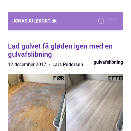
JONASJULEKORT.
dk
Lad gulvet få gløden igen med en
gulvafslibning
gulvafslibning
12 december 2017
Lars Pedersen