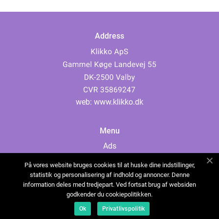
Address
web:
www.klikko.dk
Menu
Ads
About Us
På vores website bruges cookies til at huske dine indstillinger,
Cookies
statistik og personalisering af indhold og annoncer. Denne
information deles med tredjepart. Ved fortsat brug af websiden
Contact
godkender du cookiepolitikken.
Sitemap
Ok
Privatlivspolitik