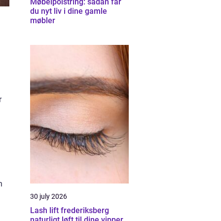
Møbelpolstring: sådan får
du nyt liv i dine gamle
møbler
r
n
30 july 2026
Lash lift frederiksberg
naturligt løft til dine vipper