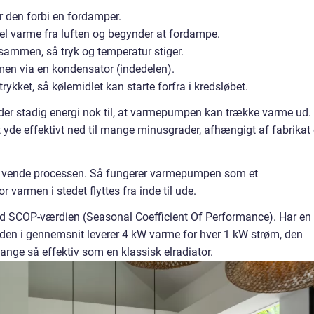
r den forbi en fordamper.
el varme fra luften og begynder at fordampe.
sammen, så tryk og temperatur stiger.
rmen via en kondensator (indedelen).
ykket, så kølemidlet kan starte forfra i kredsløbet.
r der stadig energi nok til, at varmepumpen kan trække varme ud.
t yde effektivt ned til mange minusgrader, afhængigt af fabrikat
at vende processen. Så fungerer varmepumpen som et
armen i stedet flyttes fra inde til ude.
ed SCOP-værdien (Seasonal Coefficient Of Performance). Har en
den i gennemsnit leverer 4 kW varme for hver 1 kW strøm, den
 gange så effektiv som en klassisk elradiator.