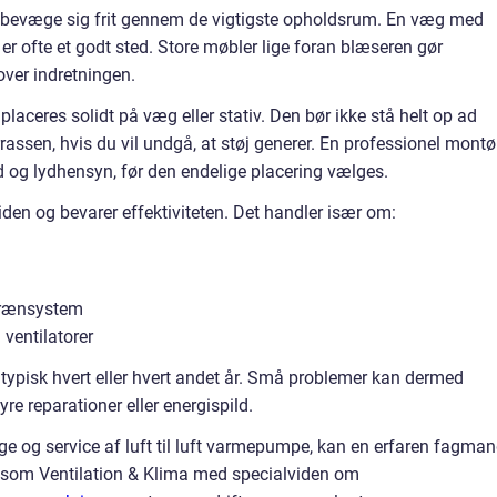
an bevæge sig frit gennem de vigtigste opholdsrum. En væg med
r ofte et godt sted. Store møbler lige foran blæseren gør
over indretningen.
 placeres solidt på væg eller stativ. Den bør ikke stå helt op ad
rassen, hvis du vil undgå, at støj generer. En professionel montø
d og lydhensyn, før den endelige placering vælges.
den og bevarer effektiviteten. Det handler især om:
 drænsystem
ventilatorer
 typisk hvert eller hvert andet år. Små problemer kan dermed
dyre reparationer eller energispild.
age og service af luft til luft varmepumpe, kan en erfaren fagma
ma som Ventilation & Klima med specialviden om