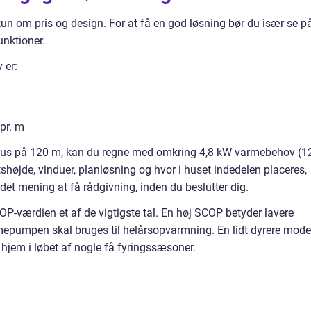
n om pris og design. For at få en god løsning bør du især se p
unktioner.
 er:
pr. m
t hus på 120 m, kan du regne med omkring 4,8 kW varmebehov (1
ftshøjde, vinduer, planløsning og hvor i huset indedelen placeres,
r det mening at få rådgivning, inden du beslutter dig.
P-værdien et af de vigtigste tal. En høj SCOP betyder lavere
rmepumpen skal bruges til helårsopvarmning. En lidt dyrere mode
hjem i løbet af nogle få fyringssæsoner.