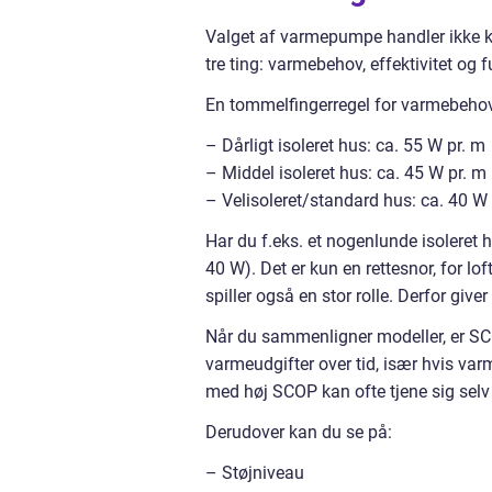
Valget af varmepumpe handler ikke ku
tre ting: varmebehov, effektivitet og f
En tommelfingerregel for varmebehov
– Dårligt isoleret hus: ca. 55 W pr. m
– Middel isoleret hus: ca. 45 W pr. m
– Velisoleret/standard hus: ca. 40 W 
Har du f.eks. et nogenlunde isolere
40 W). Det er kun en rettesnor, for lo
spiller også en stor rolle. Derfor give
Når du sammenligner modeller, er SCO
varmeudgifter over tid, især hvis va
med høj SCOP kan ofte tjene sig selv 
Derudover kan du se på:
– Støjniveau