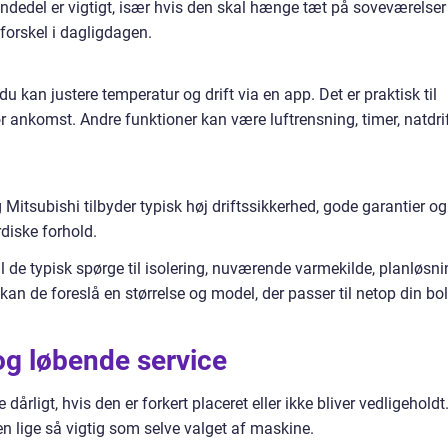
ndedel er vigtigt, især hvis den skal hænge tæt på soveværelser
r forskel i dagligdagen.
u kan justere temperatur og drift via en app. Det er praktisk til
 ankomst. Andre funktioner kan være luftrensning, timer, natdri
tsubishi tilbyder typisk høj driftssikkerhed, gode garantier og
rdiske forhold.
vil de typisk spørge til isolering, nuværende varmekilde, planløsn
 kan de foreslå en størrelse og model, der passer til netop din bol
og løbende service
ligt, hvis den er forkert placeret eller ikke bliver vedligeholdt
n lige så vigtig som selve valget af maskine.