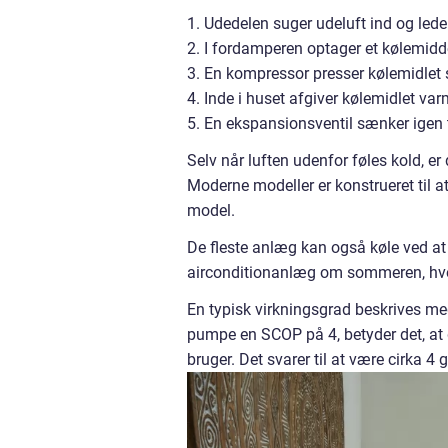
1. Udedelen suger udeluft ind og lede
2. I fordamperen optager et kølemidd
3. En kompressor presser kølemidlet 
4. Inde i huset afgiver kølemidlet va
5. En ekspansionsventil sænker igen tr
Selv når luften udenfor føles kold, e
Moderne modeller er konstrueret til a
model.
De fleste anlæg kan også køle ved 
airconditionanlæg om sommeren, hvor v
En typisk virkningsgrad beskrives m
pumpe en SCOP på 4, betyder det, at 
bruger. Det svarer til at være cirka 4