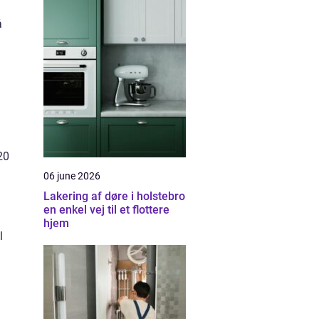
å
20
06 june 2026
Lakering af døre i holstebro
en enkel vej til et flottere
hjem
l