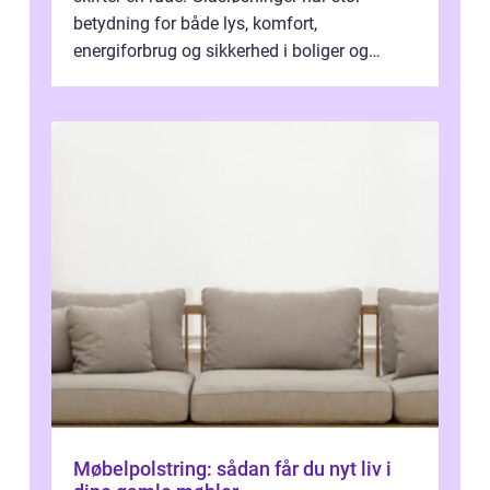
betydning for både lys, komfort,
energiforbrug og sikkerhed i boliger og
butikker. I en by med tæt tra...
Møbelpolstring: sådan får du nyt liv i