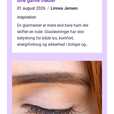
dine gamle møbler
01 august 2026
Linnea Jensen
inspiration
En glarmester er mere end bare ham der
skifter en rude. Glasløsninger har stor
betydning for både lys, komfort,
energiforbrug og sikkerhed i boliger og
butikker. I en by med tæt tra...