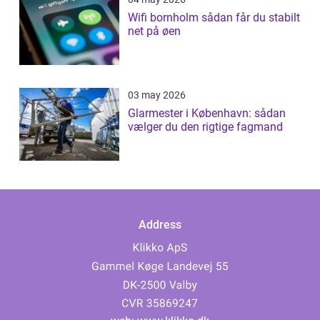
Wifi bornholm sådan får du stabilt
net på øen
03 may 2026
Glarmester i København: sådan
vælger du den rigtige fagmand
Address