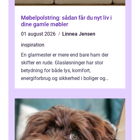
Møbelpolstring: sådan får du nyt liv i
dine gamle møbler
01 august 2026
Linnea Jensen
inspiration
En glarmester er mere end bare ham der
skifter en rude. Glasløsninger har stor
betydning for både lys, komfort,
energiforbrug og sikkerhed i boliger og
butikker. I en by med tæt tra...