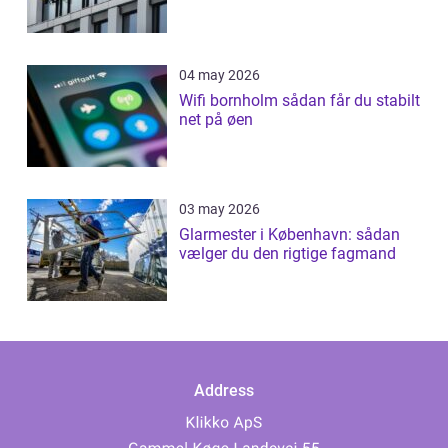
04 may 2026
Wifi bornholm sådan får du stabilt
net på øen
03 may 2026
Glarmester i København: sådan
vælger du den rigtige fagmand
Address