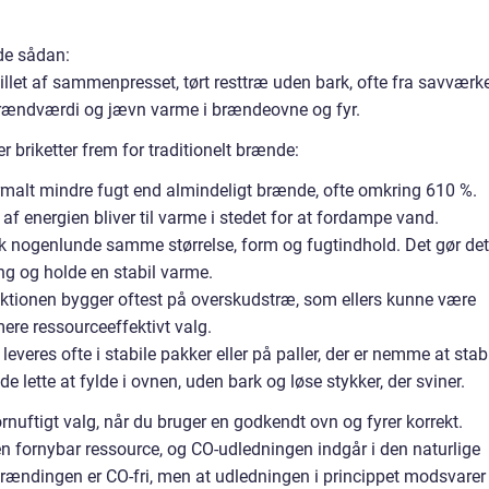
yde sådan:
illet af sammenpresset, tørt resttræ uden bark, ofte fra savværk
brændværdi og jævn varme i brændeovne og fyr.
r briketter frem for traditionelt brænde:
malt mindre fugt end almindeligt brænde, ofte omkring 610 %.
l af energien bliver til varme i stedet for at fordampe vand.
pisk nogenlunde samme størrelse, form og fugtindhold. Det gør det
ng og holde en stabil varme.
uktionen bygger oftest på overskudstræ, som ellers kunne være
t mere ressourceeffektivt valg.
veres ofte i stabile pakker eller på paller, der er nemme at stab
e lette at fylde i ovnen, uden bark og løse stykker, der sviner.
rnuftigt valg, når du bruger en godkendt ovn og fyrer korrekt.
en fornybar ressource, og CO-udledningen indgår i den naturlige
rbrændingen er CO-fri, men at udledningen i princippet modsvarer