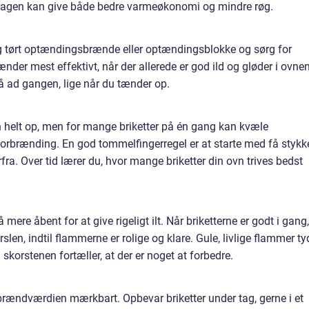
erdagen kan give både bedre varmeøkonomi og mindre røg.
 tørt optændingsbrænde eller optændingsblokke og sørg for
brænder mest effektivt, når der allerede er god ild og gløder i ovnen
 ad gangen, lige når du tænder op.
n helt op, men for mange briketter på én gang kan kvæle
rbrænding. En god tommelfingerregel er at starte med få stykke
ra. Over tid lærer du, hvor mange briketter din ovn trives bedst
mere åbent for at give rigeligt ilt. Når briketterne er godt i gang,
rslen, indtil flammerne er rolige og klare. Gule, livlige flammer ty
korstenen fortæller, at der er noget at forbedre.
ændværdien mærkbart. Opbevar briketter under tag, gerne i et