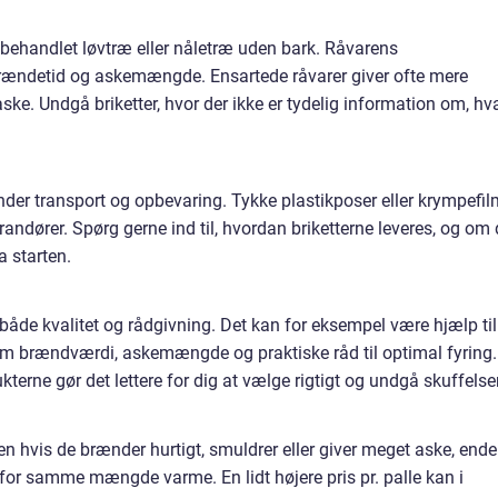
ubehandlet løvtræ eller nåletræ uden bark. Råvarens
ndetid og askemængde. Ensartede råvarer giver ofte mere
ke. Undgå briketter, hvor der ikke er tydelig information om, hv
er transport og opbevaring. Tykke plastikposer eller krympefil
andører. Spørg gerne ind til, hvordan briketterne leveres, og om
a starten.
både kvalitet og rådgivning. Det kan for eksempel være hjælp til
om brændværdi, askemængde og praktiske råd til optimal fyring.
terne gør det lettere for dig at vælge rigtigt og undgå skuffelser
 men hvis de brænder hurtigt, smuldrer eller giver meget aske, ende
or samme mængde varme. En lidt højere pris pr. palle kan i