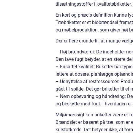
tilsætningsstoffer i kvalitetsbriketter.
En kort og præcis definition kunne l
Træbriketter er et biobrændsel fremst
og møbelproduktion, som giver høj 
Der er flere grunde til, at mange vælge
– Høj brændværdi: De indeholder nor
Den lave fugt betyder, at en større de
– Ensartet kvalitet: Briketter har ty
lettere at dosere, planlægge optændi
– Udnyttelse af restressourcer: Prod
gået til spilde. Det gør briketter til e
– Nem opbevaring og håndtering: De le
og beskytte mod fugt. I hverdagen er d
Miljømæssigt kan briketter være et fo
Brændslet er baseret på træ, som er 
kulstofkreds. Det betyder ikke, at fo