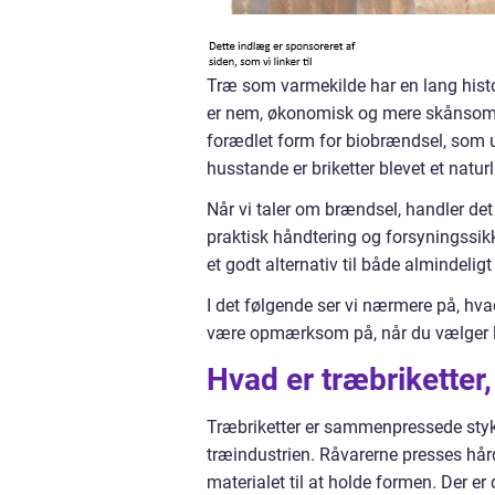
Træ som varmekilde har en lang histo
er nem, økonomisk og mere skånsom 
forædlet form for biobrændsel, som u
husstande er briketter blevet et naturl
Når vi taler om brændsel, handler de
praktisk håndtering og forsyningssikk
et godt alternativ til både almindeli
I det følgende ser vi nærmere på, hva
være opmærksom på, når du vælger l
Hvad er træbriketter
Træbriketter er sammenpressede stykk
træindustrien. Råvarerne presses hård
materialet til at holde formen. Der e