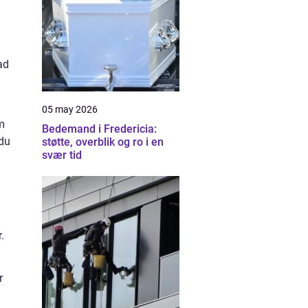
ad
05 may 2026
m
Bedemand i Fredericia:
 du
støtte, overblik og ro i en
svær tid
.
r