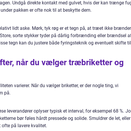
garagen. Undgå direkte kontakt med gulvet, hvis der kan trænge fu
r under pakken er ofte nok til at beskytte dem.
ativt lidt aske. Mørk, tyk røg er et tegn på, at træet ikke brænder
 Store, sorte stykker tyder på dårlig forbrænding eller brændsel a
isse tegn kan du justere både fyringsteknik og eventuelt skifte til
fter, når du vælger træbriketter og
iteten varierer. Når du vælger briketter, er der nogle ting, vi
m på.
iøse leverandører oplyser typisk et interval, for eksempel 68 %. Jo
ketterne bør føles hårdt pressede og solide. Smuldrer de let, eller
ofte på lavere kvalitet.