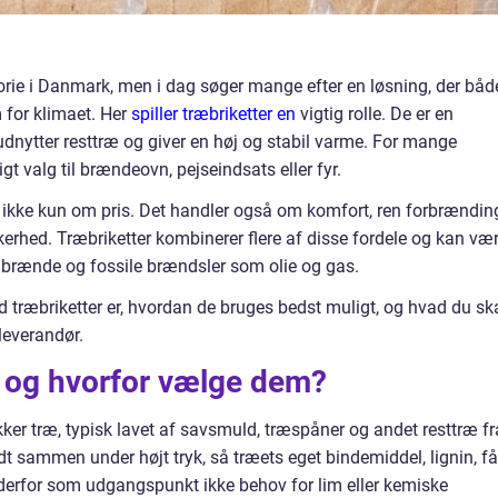
rie i Danmark, men i dag søger mange efter en løsning, der båd
for klimaet. Her
spiller træbriketter en
vigtig rolle. De er en
dnytter resttræ og giver en høj og stabil varme. For mange
igt valg til brændeovn, pejseindsats eller fyr.
t ikke kun om pris. Det handler også om komfort, ren forbrændin
erhed. Træbriketter kombinerer flere af disse fordele og kan væ
gt brænde og fossile brændsler som olie og gas.
d træbriketter er, hvordan de bruges bedst muligt, og hvad du sk
everandør.
, og hvorfor vælge dem?
er træ, typisk lavet af savsmuld, træspåner og andet resttræ fr
t sammen under højt tryk, så træets eget bindemiddel, lignin, få
r derfor som udgangspunkt ikke behov for lim eller kemiske