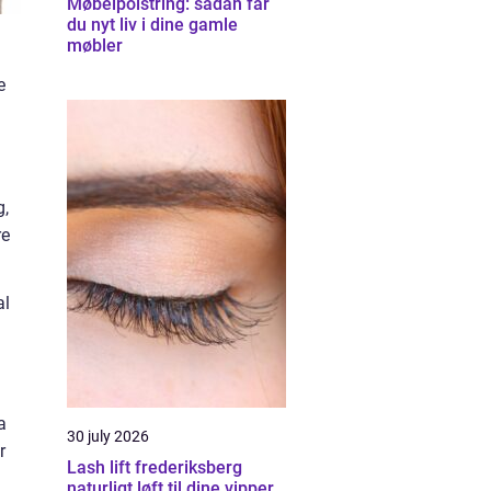
Møbelpolstring: sådan får
du nyt liv i dine gamle
møbler
e
g,
re
al
a
30 july 2026
r
Lash lift frederiksberg
naturligt løft til dine vipper