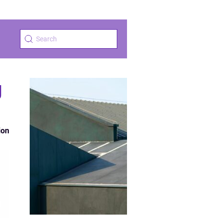
g
ion