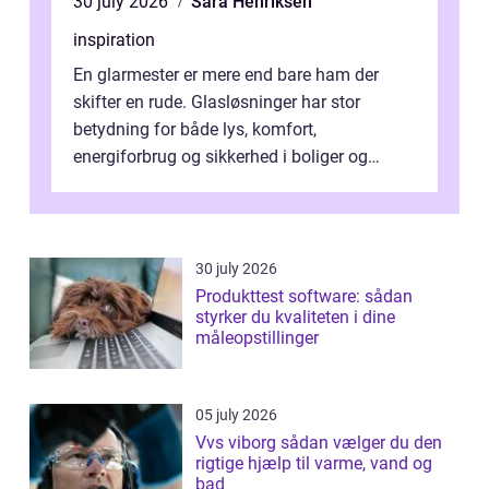
30 july 2026
Sara Henriksen
inspiration
En glarmester er mere end bare ham der
skifter en rude. Glasløsninger har stor
betydning for både lys, komfort,
energiforbrug og sikkerhed i boliger og
butikker. I en by med tæt tra...
30 july 2026
Produkttest software: sådan
styrker du kvaliteten i dine
måleopstillinger
05 july 2026
Vvs viborg sådan vælger du den
rigtige hjælp til varme, vand og
bad