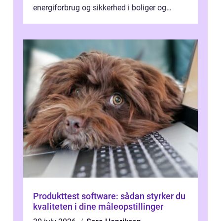
energiforbrug og sikkerhed i boliger og
butikker. I en by med tæt tra...
Produkttest software: sådan styrker du
kvaliteten i dine måleopstillinger