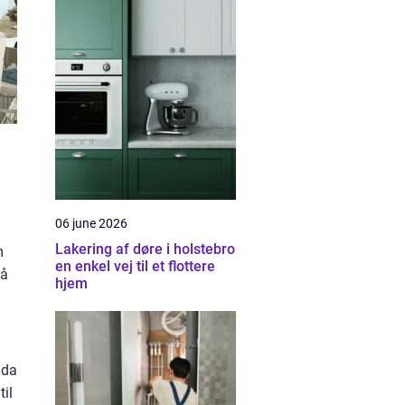
06 june 2026
Lakering af døre i holstebro
m
en enkel vej til et flottere
på
hjem
 da
til