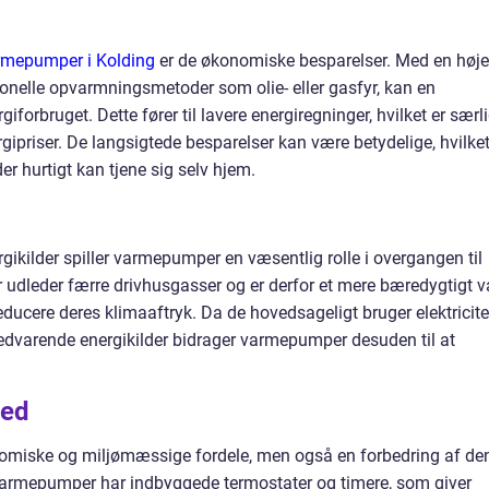
rmepumper i Kolding
er de økonomiske besparelser. Med en høje
ionelle opvarmningsmetoder som olie- eller gasfyr, kan en
orbruget. Dette fører til lavere energiregninger, hvilket er særli
rgipriser. De langsigtede besparelser kan være betydelige, hvilke
er hurtigt kan tjene sig selv hjem.
gikilder spiller varmepumper en væsentlig rolle i overgangen til
udleder færre drivhusgasser og er derfor et mere bæredygtigt v
reducere deres klimaaftryk. Da de hovedsageligt bruger elektricite
edvarende energikilder bidrager varmepumper desuden til at
hed
omiske og miljømæssige fordele, men også en forbedring af de
varmepumper har indbyggede termostater og timere, som giver