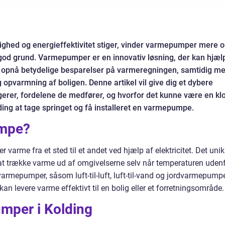
ighed og energieffektivitet stiger, vinder varmepumper mere 
od grund. Varmepumper er en innovativ løsning, der kan hjæl
 opnå betydelige besparelser på varmeregningen, samtidig m
g opvarmning af boligen. Denne artikel vil give dig et dybere
erer, fordelene de medfører, og hvorfor det kunne være en kl
ding at tage springet og få installeret en varmepumpe.
umpe?
 varme fra et sted til et andet ved hjælp af elektricitet. Det uni
at trække varme ud af omgivelserne selv når temperaturen uden
f varmepumper, såsom luft-til-luft, luft-til-vand og jordvarmepumpe
e kan levere varme effektivt til en bolig eller et forretningsområde.
mper i Kolding