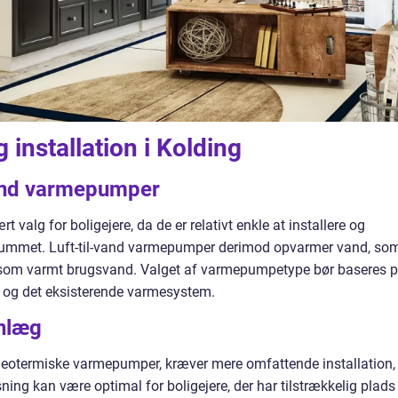
nstallation i Kolding
l-vand varmepumper
t valg for boligejere, da de er relativt enkle at installere og
e i rummet. Luft-til-vand varmepumper derimod opvarmer vand, so
som varmt brugsvand. Valget af varmepumpetype bør baseres 
g, og det eksisterende varmesystem.
nlæg
otermiske varmepumper, kræver mere omfattende installation,
ing kan være optimal for boligejere, der har tilstrækkelig plads 