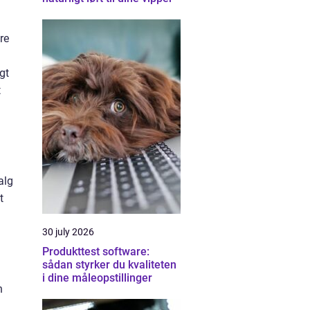
re
gt
t
alg
t
30 july 2026
Produkttest software:
sådan styrker du kvaliteten
i dine måleopstillinger
n