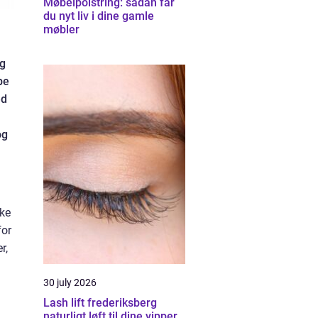
Møbelpolstring: sådan får
du nyt liv i dine gamle
møbler
og
pe
ed
og
kke
for
r,
30 july 2026
Lash lift frederiksberg
naturligt løft til dine vipper