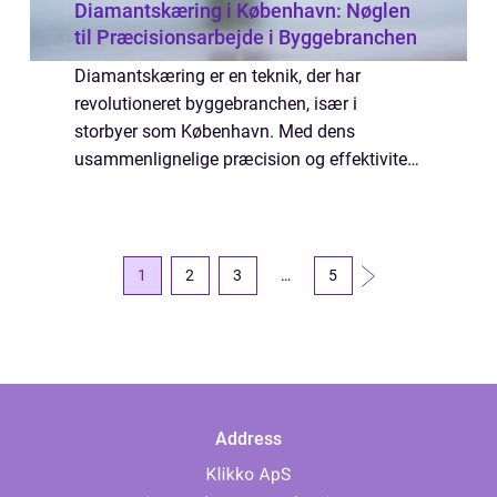
Diamantskæring i København: Nøglen
til Præcisionsarbejde i Byggebranchen
Diamantskæring er en teknik, der har
revolutioneret byggebranchen, især i
storbyer som København. Med dens
usammenlignelige præcision og effektivitet,
giver denne metode entreprenører, bygherrer
og håndværk...
1
2
3
…
5
Address