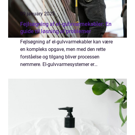
09 january 2025
Fejlsøgning af el-gulvvarmekabler: En
guide til løsning af problemer
Fejlsøgning af el-gulvvarmekabler kan være
en kompleks opgave, men med den rette
forståelse og tilgang bliver processen
nemmere. El-gulvvarmesystemer er
populære takket være deres evne til at give
jævn og effektiv...