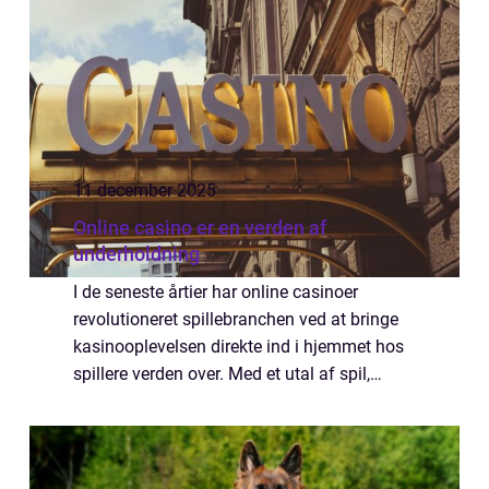
11 december 2025
Online casino er en verden af
underholdning
I de seneste årtier har online casinoer
revolutioneret spillebranchen ved at bringe
kasinooplevelsen direkte ind i hjemmet hos
spillere verden over. Med et utal af spil,
tilgængelighed på flere platforme og
konstante teknologiske fr...