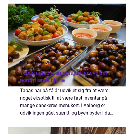
og personlig stil. Når vi taler o...
03 february 2026
Tapas aalborg smagfulde oplevelser i
nordjyllands hjerte
Tapas har på få år udviklet sig fra at være
noget eksotisk til at være fast inventar på
mange danskeres menukort. I Aalborg er
udviklingen gået stærkt, og byen byder i dag
på et bredt udvalg af steder, hvor små
serveringer, lokale råvarer og uformel ...