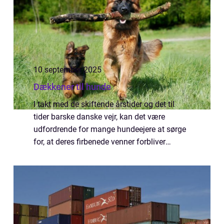
10 september 2025
Dækkener til hunde
I takt med de skiftende årstider og det til
tider barske danske vejr, kan det være
udfordrende for mange hundeejere at sørge
for, at deres firbenede venner forbliver
komfortable og beskyttede under gåturen.
Dækkener til...