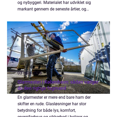
og nybyggeri. Materialet har udviklet sig
markant gennem de seneste årtier, og
moderne tagpap er langt mere holdbart og
æstetisk end ...
03 may 2026
Glarmester i København: sådan vælger
du den rigtige fagmand
En glarmester er mere end bare ham der
skifter en rude. Glasløsninger har stor
betydning for både lys, komfort,
energiforbrug og sikkerhed i boliger og