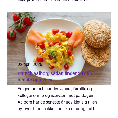
butikker. I en by med tæt trafik, høj boligpris
og mange ældre eje...
02 april 2026
Brunch aalborg sådan finder du den
bedste oplevelse
En god brunch samler venner, familie og
kolleger om ro og nærvær midt på dagen.
Aalborg har de seneste år udviklet sig til en
by, hvor brunch ikke bare er en hurtig buffet,
men en oplevelse med kvalitet, gode råvarer