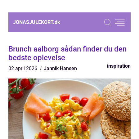
JONASJULEKORT.
dk
Brunch aalborg sådan finder du den
bedste oplevelse
inspiration
02 april 2026
Jannik Hansen