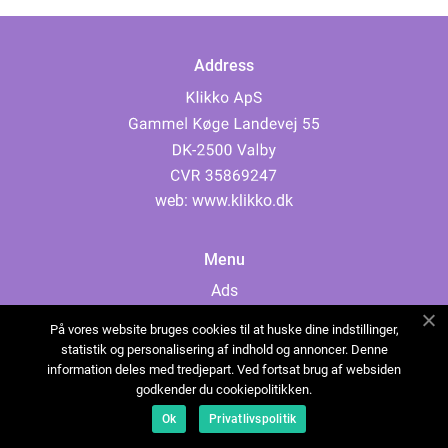
Address
web:
www.klikko.dk
Menu
Ads
About Us
På vores website bruges cookies til at huske dine indstillinger,
Cookies
statistik og personalisering af indhold og annoncer. Denne
information deles med tredjepart. Ved fortsat brug af websiden
Contact
godkender du cookiepolitikken.
Sitemap
Ok
Privatlivspolitik