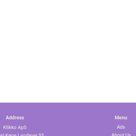
Address
Menu
Ads
About Us