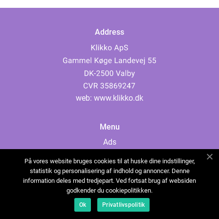
Address
web:
www.klikko.dk
Menu
Ads
About Us
På vores website bruges cookies til at huske dine indstillinger,
Cookies
statistik og personalisering af indhold og annoncer. Denne
information deles med tredjepart. Ved fortsat brug af websiden
Contact
godkender du cookiepolitikken.
Sitemap
Ok
Privatlivspolitik