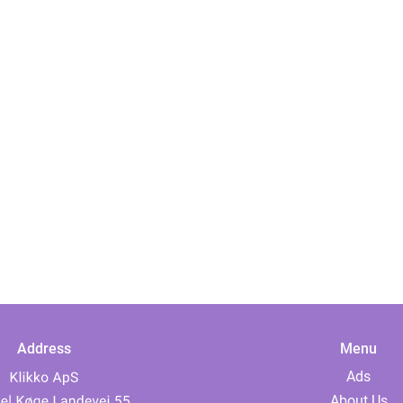
Address
Menu
Ads
About Us