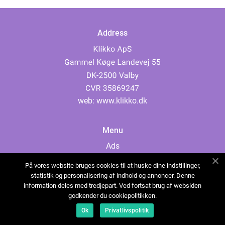
Address
web:
www.klikko.dk
Menu
Ads
About Us
På vores website bruges cookies til at huske dine indstillinger,
Cookies
statistik og personalisering af indhold og annoncer. Denne
information deles med tredjepart. Ved fortsat brug af websiden
Contact
godkender du cookiepolitikken.
Sitemap
Ok
Privatlivspolitik