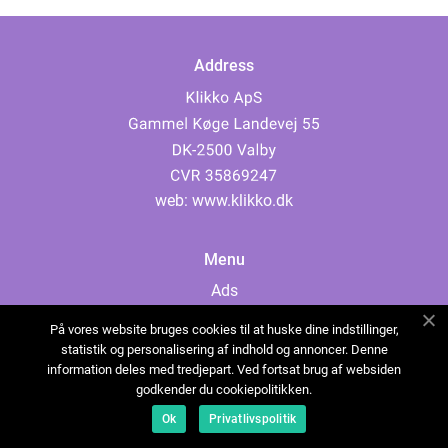
Address
web:
www.klikko.dk
Menu
Ads
About Us
På vores website bruges cookies til at huske dine indstillinger,
Cookies
statistik og personalisering af indhold og annoncer. Denne
information deles med tredjepart. Ved fortsat brug af websiden
Contact
godkender du cookiepolitikken.
Sitemap
Ok
Privatlivspolitik