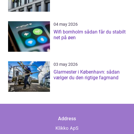
04 may 2026
Wifi bornholm sådan får du stabilt
net på øen
03 may 2026
Glarmester i København: sådan
vælger du den rigtige fagmand
Address