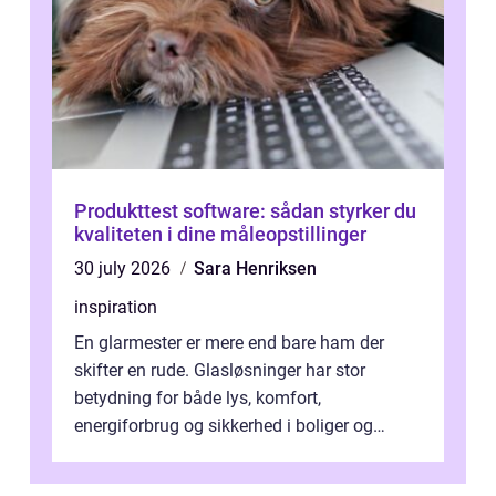
Produkttest software: sådan styrker du
kvaliteten i dine måleopstillinger
30 july 2026
Sara Henriksen
inspiration
En glarmester er mere end bare ham der
skifter en rude. Glasløsninger har stor
betydning for både lys, komfort,
energiforbrug og sikkerhed i boliger og
butikker. I en by med tæt tra...