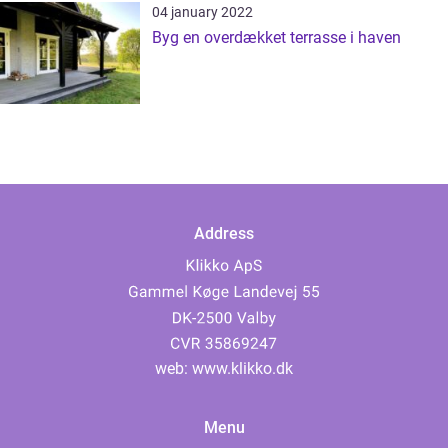
04 january 2022
Byg en overdækket terrasse i haven
Address
web:
www.klikko.dk
Menu