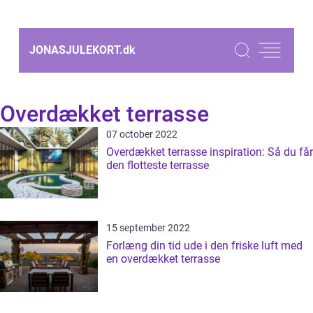
JONASJULEKORT.
dk
Overdækket terrasse
07 october 2022
Overdækket terrasse inspiration: Så du får
den flotteste terrasse
15 september 2022
Forlæng din tid ude i den friske luft med
en overdækket terrasse