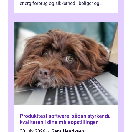
energiforbrug og sikkerhed i boliger og
butikker. I en by med tæt tra...
Produkttest software: sådan styrker du
kvaliteten i dine måleopstillinger
30 july 2026
Sara Henriksen