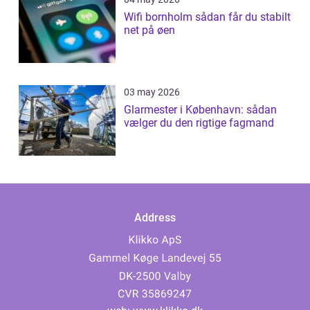
Wifi bornholm sådan får du stabilt
net på øen
03 may 2026
Glarmester i København: sådan
vælger du den rigtige fagmand
Address