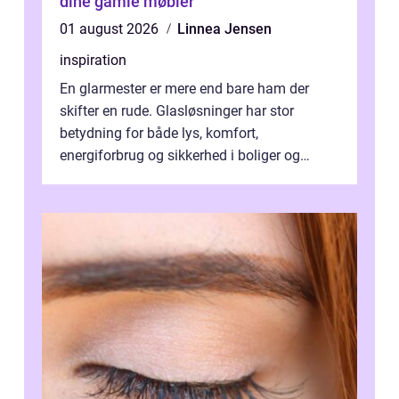
dine gamle møbler
01 august 2026
Linnea Jensen
inspiration
En glarmester er mere end bare ham der
skifter en rude. Glasløsninger har stor
betydning for både lys, komfort,
energiforbrug og sikkerhed i boliger og
butikker. I en by med tæt tra...