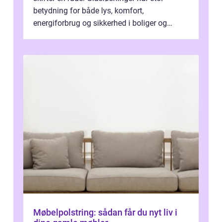
betydning for både lys, komfort,
energiforbrug og sikkerhed i boliger og
butikker. I en by med tæt tra...
Møbelpolstring: sådan får du nyt liv i