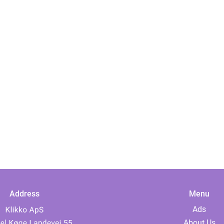
Address
Menu
Ads
About Us