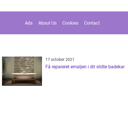
Ads
About Us
Cookies
Contact
17 october 2021
Få repareret emaljen i dit slidte badekar