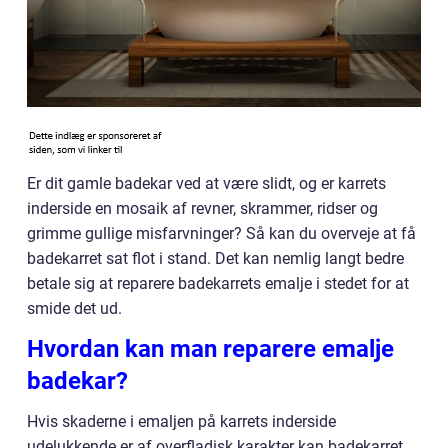
Er dit gamle badekar ved at være slidt, og er karrets
inderside en mosaik af revner, skrammer, ridser og
grimme gullige misfarvninger? Så kan du overveje at få
badekarret sat flot i stand. Det kan nemlig langt bedre
betale sig at reparere badekarrets emalje i stedet for at
smide det ud.
Hvordan kan man reparere emalje
badekar?
Hvis skaderne i emaljen på karrets inderside
udelukkende er af overfladisk karakter kan badekarret