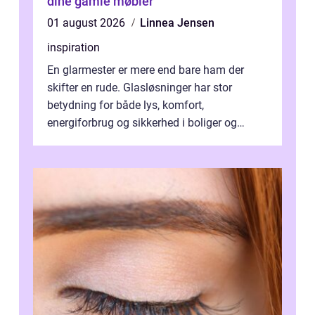
dine gamle møbler
01 august 2026
Linnea Jensen
inspiration
En glarmester er mere end bare ham der
skifter en rude. Glasløsninger har stor
betydning for både lys, komfort,
energiforbrug og sikkerhed i boliger og
butikker. I en by med tæt tra...