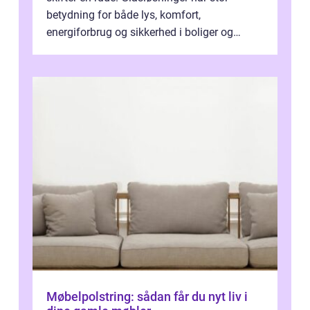
betydning for både lys, komfort,
energiforbrug og sikkerhed i boliger og
butikker. I en by med tæt tra...
Møbelpolstring: sådan får du nyt liv i