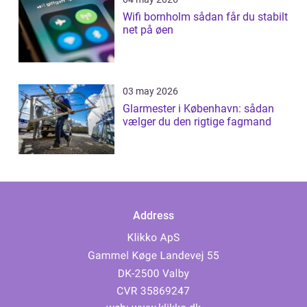
Wifi bornholm sådan får du stabilt
net på øen
03 may 2026
Glarmester i København: sådan
vælger du den rigtige fagmand
Address