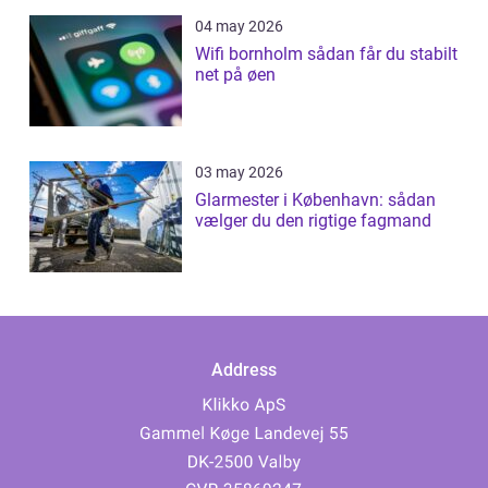
04 may 2026
Wifi bornholm sådan får du stabilt
net på øen
03 may 2026
Glarmester i København: sådan
vælger du den rigtige fagmand
Address