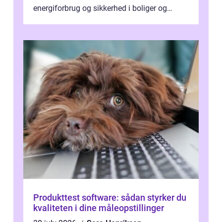
energiforbrug og sikkerhed i boliger og
butikker. I en by med tæt tra...
Produkttest software: sådan styrker du
kvaliteten i dine måleopstillinger