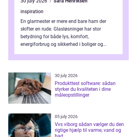
30 july 2026
Sara Henriksen
inspiration
En glarmester er mere end bare ham der
skifter en rude. Glasløsninger har stor
betydning for både lys, komfort,
energiforbrug og sikkerhed i boliger og
butikker. I en by med tæt tra...
30 july 2026
Produkttest software: sådan
styrker du kvaliteten i dine
måleopstillinger
05 july 2026
Vvs viborg sådan vælger du den
rigtige hjælp til varme, vand og
bad