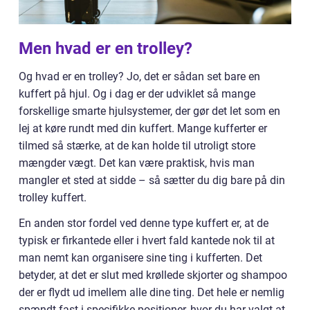
Men hvad er en trolley?
Og hvad er en trolley? Jo, det er sådan set bare en
kuffert på hjul. Og i dag er der udviklet så mange
forskellige smarte hjulsystemer, der gør det let som en
lej at køre rundt med din kuffert. Mange kufferter er
tilmed så stærke, at de kan holde til utroligt store
mængder vægt. Det kan være praktisk, hvis man
mangler et sted at sidde – så sætter du dig bare på din
trolley kuffert.
En anden stor fordel ved denne type kuffert er, at de
typisk er firkantede eller i hvert fald kantede nok til at
man nemt kan organisere sine ting i kufferten. Det
betyder, at det er slut med krøllede skjorter og shampoo
der er flydt ud imellem alle dine ting. Det hele er nemlig
spændt fast i specifikke positioner, hvor du har valgt at