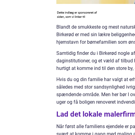
Blandt de smukkeste og mest naturskø
Birkerød er med sin lækre beliggenh
hjemstavn for børnefamilien som ønsk
Samtidig finder du i Birkerød nogle a
daginstitutioner, og et væld af tilbud
hurtigt at komme ind til den store by
Hvis du og din familie har valgt at erhv
således med stor sandsynlighed ivrig
spændende område. Men her bør I overv
uger og få boligen renoveret indvendi
Lad det lokale malerfir
Når først alle familiens ejendele er 
svært at komme i gang med maling af 