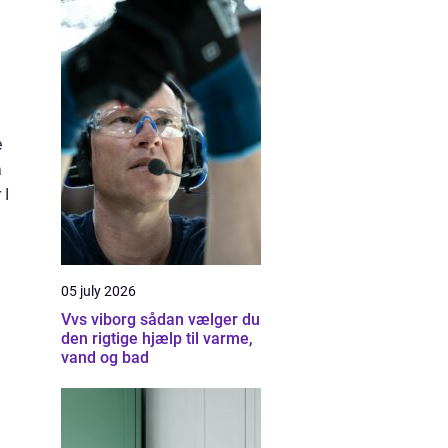
e
a
 I
05 july 2026
Vvs viborg sådan vælger du
den rigtige hjælp til varme,
vand og bad