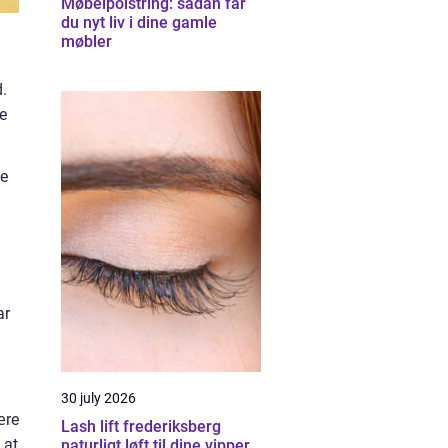
Møbelpolstring: sådan får
du nyt liv i dine gamle
møbler
.
e
ge
ar
30 july 2026
ære
Lash lift frederiksberg
 at
naturligt løft til dine vipper