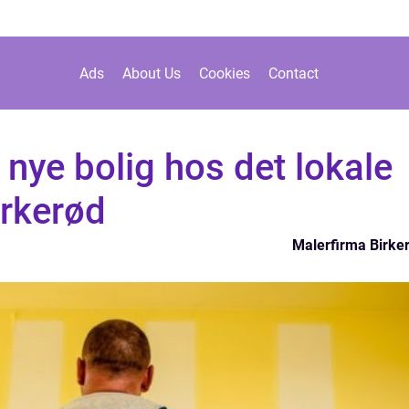
Ads
About Us
Cookies
Contact
n nye bolig hos det lokale
irkerød
Malerfirma Birke