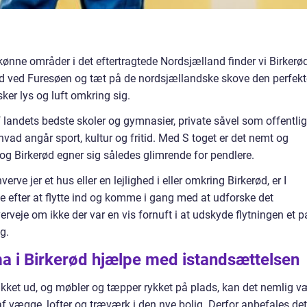
nne områder i det eftertragtede Nordsjælland finder vi Birkerød
ed ved Furesøen og tæt på de nordsjællandske skove den perfekt
er lys og luft omkring sig.
f landets bedste skoler og gymnasier, private såvel som offentli
 hvad angår sport, kultur og fritid. Med S toget er det nemt og
, og Birkerød egner sig således glimrende for pendlere.
erve jer et hus eller en lejlighed i eller omkring Birkerød, er I
e efter at flytte ind og komme i gang med at udforske det
eje om ikke der var en vis fornuft i at udskyde flytningen et p
g.
ma i Birkerød hjælpe med istandsættelsen
pakket ud, og møbler og tæpper rykket på plads, kan det nemlig v
vægge, lofter og træværk i den nye bolig. Derfor anbefales det