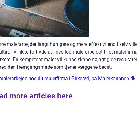
e malerarbejdet langt hurtigere og mere effektivt end I selv vill
at. I vil ikke fortryde at I overlod malerarbejdet til et malerfirm
kere. En kompetent maler vil kunne skabe nøjagtig de resultater
med den fremgangsmåde som tjener væggene bedst.
 malerarbejde hos dit malerfirma i Birkerød, på Malerkanonen.dk
ad more articles here