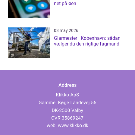
net på øen
03 may 2026
Glarmester i København: sådan
vælger du den rigtige fagmand
Address
web:
www.klikko.dk