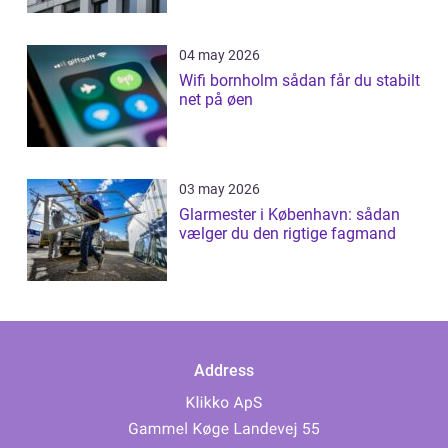
04 may 2026
Wifi bornholm sådan får du stabilt
net på øen
03 may 2026
Glarmester i København: sådan
vælger du den rigtige fagmand
Address