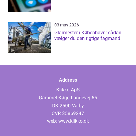
03 may 2026
Glarmester i København: sådan
vælger du den rigtige fagmand
Address
web:
www.klikko.dk